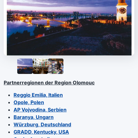
Partnerregionen der Region Olomouc
Reggio Emilia, Italien
Opole, Polen
AP Vojvodina, Serbien
Baranya, Ungarn
Würzburg, Deutschland
GRADD, Kentucky, USA