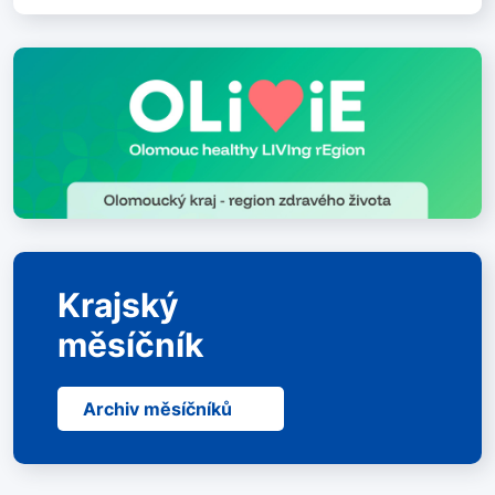
Krajský
měsíčník
Archiv měsíčníků