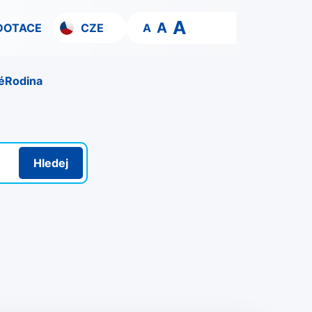
A
A
DOTACE
CZE
A
é
Rodina
Hledej