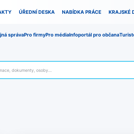
AKTY
ÚŘEDNÍ DESKA
NABÍDKA PRÁCE
KRAJSKÉ 
jná správa
Pro firmy
Pro média
Infoportál pro občana
Turist