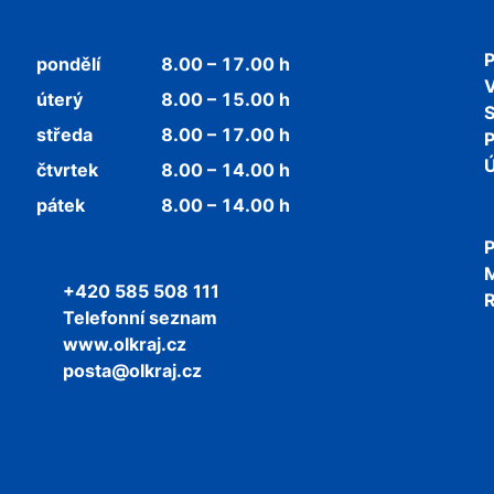
P
pondělí
8.00 – 17.00 h
V
úterý
8.00 – 15.00 h
středa
8.00 – 17.00 h
P
Ú
čtvrtek
8.00 – 14.00 h
pátek
8.00 – 14.00 h
P
+420 585 508 111
R
Telefonní seznam
www.olkraj.cz
posta@olkraj.cz